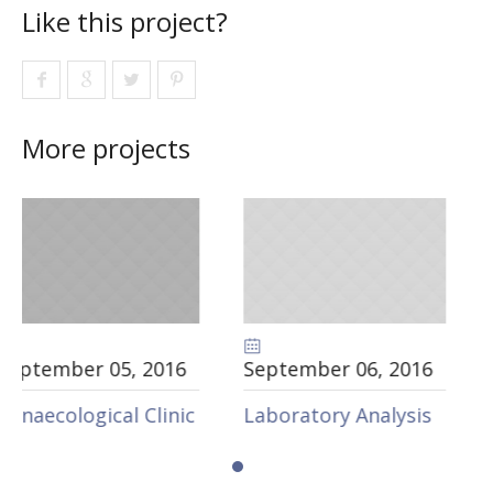
Like this project?
More projects
6
September 06
, 2016
September 06
, 201
ic
Laboratory Analysis
Laryngological Clin